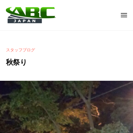
A
ー
コ
B
ン
C
メ
テ
J
ニ
ュ
ン
A
A
名
ー
P
ツ
B
古
A
へ
屋
C
N
スタッフブログ
ス
市
J
株
キ
か
秋祭り
A
式
ら
ッ
P
会
浜
2
b
プ
社
A
0
y
松
N
2
c
市
株
3
h
の
年
i
式
人
1
s
材
会
0
e
派
社
月
1
遣
9
1