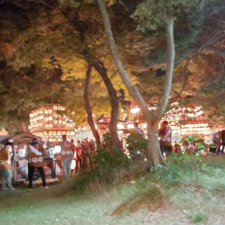
・
日
1
請
7
負