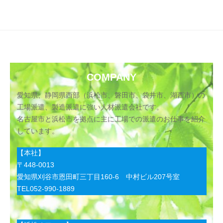
COMPANY
愛知県、静岡県西部（浜松市、磐田市、袋井市、湖西市）の
工場派遣、製造派遣に強い人材派遣会社です。
名古屋市と浜松市を拠点に主に工場での派遣のお仕事を紹介
しています。
【本社】
〒448-0013
愛知県刈谷市恩田町三丁目160-6 中村ビル207号室
TEL052-990-1889