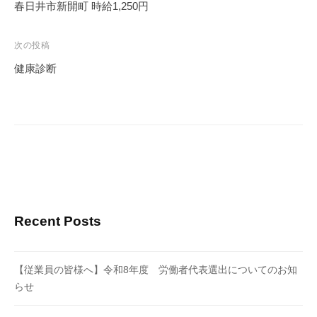
稿
春日井市新開町 時給1,250円
ナ
ビ
次の投稿
ゲ
健康診断
ー
シ
ョ
ン
Recent Posts
【従業員の皆様へ】令和8年度 労働者代表選出についてのお知
らせ