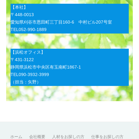
【本社】
〒448-0013
愛知県刈谷市恩田町三丁目160-6 中村ビル207号室
TEL052-990-1889
【浜松オフィス】
〒431-3122
静岡県浜松市中央区有玉南町1867-1
TEL090-3932-3999
（担当：矢野）
ホーム
会社概要
人材をお探しの方
仕事をお探しの方