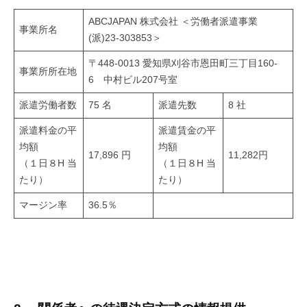
2026
by
ABCJAPAN 株式会社 ＜労働者派遣事業
年
chise1117
事業所名
(派)23-303853＞
6
月
〒448-0013 愛知県刈谷市恩田町三丁目160-
事業所所在地
18
6 中村ビル207号室
日
派遣労働者数
75 名
派遣先数
8 社
派遣料金の平
派遣賃金の平
均額
均額
17,896 円
11,282円
（１日８H 当
（１日８H 当
たり）
たり）
マージン率
36.5％