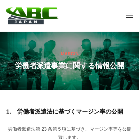
A
ー
コ
B
ン
C
メ
テ
J
ニ
ュ
ン
A
A
名
ー
P
ツ
B
古
A
へ
屋
C
N
ス
MARGIN
市
J
株
キ
か
労働者派遣事業に関する情報公開
A
式
ら
ッ
P
会
浜
プ
社
A
松
N
市
株
の
式
人
労
1. 労働者派遣法に基づくマージン率の公開
材
会
働
派
社
労働者派遣法第 23 条第５項に基づき、マージン率等を公開
遣
者
致します。