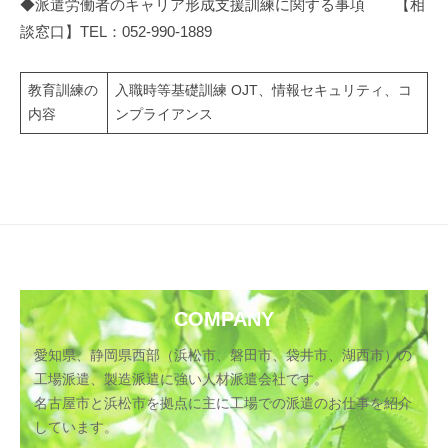
◆派遣労働者のキャリア形成支援訓練に関する事項 【相
談窓口】TEL：052-990-1889
教育訓練の
入職時等基礎訓練 OJT、情報セキュリティ、コ
内容
ンプライアンス
COMPANY
愛知県、静岡県西部（浜松市、磐田市、袋井市、湖西市）の
工場派遣、製造派遣に強い人材派遣会社です。
名古屋市と浜松市を拠点に主に工場での派遣のお仕事を紹介
しています。