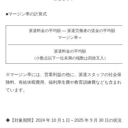
・
派
請
■マージン率の計算式
遣
負
事
派遣料金の平均額 ― 派遣労働者の賃金の平均額
業
マージン率＝
――――――――――――――――――――――――――――――
に
派遣料金の平均額
関
（小数点以下一位未満の端数は四捨五入）
す
※マージン率には、営業利益の他に、派遣スタッフの社会保
る
険料、有給休暇費用、福利厚生費や教育訓練費なども含まれ
情
ています。
報
公
開
◆【対象期間】2024 年 10 月１日～2025 年 9 月 30 日の状況