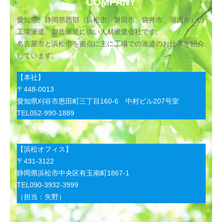
COMPANY
愛知県、静岡県西部（浜松市、磐田市、袋井市、湖西市）の
工場派遣、製造派遣に強い人材派遣会社です。
名古屋市と浜松市を拠点に主に工場での派遣のお仕事を紹介
しています。
【本社】
〒448-0013
愛知県刈谷市恩田町三丁目160-6 中村ビル207号室
TEL052-990-1889
【浜松オフィス】
〒431-3122
静岡県浜松市中央区有玉南町1867-1
TEL090-3932-3999
（担当：矢野）