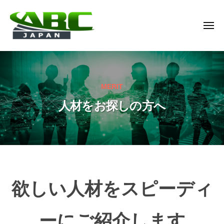
A
ー
コ
B
ン
C
メ
テ
J
ニ
ュ
ン
A
A
名
ー
P
ツ
B
古
A
へ
屋
C
N
ス
MERIT
市
J
株
キ
か
人材をお探しの方へ
A
式
ら
ッ
P
会
浜
プ
社
A
松
N
市
株
の
式
人
人
欲しい人材をスピーディ
材
会
材
派
社
遣
を
ーにご紹介します