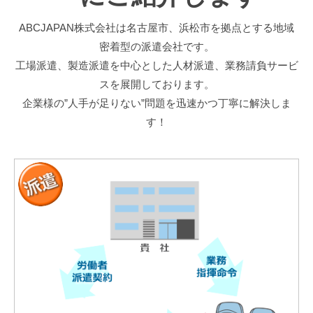
・
お
請
ABCJAPAN株式会社は名古屋市、浜松市を拠点とする地域
探
負
密着型の派遣会社です。
し
工場派遣、製造派遣を中心とした人材派遣、業務請負サービ
スを展開しております。
の
企業様の”人手が足りない”問題を迅速かつ丁寧に解決しま
方
す！
へ
2023
by
年
chise1117
6
月
21
日