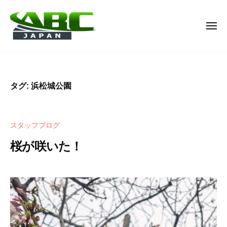
A
ー
コ
B
ン
C
メ
テ
J
ニ
ュ
ン
A
A
名
ー
P
ツ
B
古
A
へ
屋
C
N
タグ:
浜松城公園
ス
市
J
株
キ
か
A
式
ら
ッ
P
会
スタッフブログ
浜
プ
社
A
松
桜が咲いた！
N
市
株
の
2
b
式
人
0
y
材
2
c
会
派
4
h
社
年
i
遣