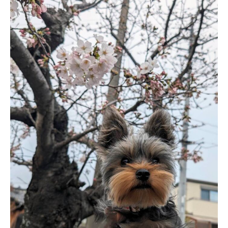
4
s
・
月
e
請
3
1
負
日
1
1
7