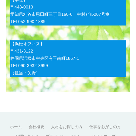
〒448-0013
愛知県刈谷市恩田町三丁目160-6 中村ビル207号室
TEL052-990-1889
【浜松オフィス】
〒431-3122
静岡県浜松市中央区有玉南町1867-1
TEL090-3932-3999
（担当：矢野）
ホーム
会社概要
人材をお探しの方
仕事をお探しの方